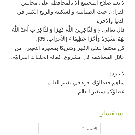
لا يعم صلاح المجتمع الا بالمحافظة على مجالس
القرآن، حيث الطمأنينة والسكينة والربح الكبير في
الدنيا والآخرة.
قال تعالى: ﴿ وَالذَّاكِرِينَ اللَّهَ كَثِيرًا وَالذَّاكِرَاتِ أَعَدَّ اللَّهُ
لَهُمْ مَغْفِرَةً وَأَجْرًا عَظِيمًا ﴾ [الأحزاب: 35]
.
كن مغتنما للنفع الكبير وشريكا بمسيرة التغيير، من
خلال المساهمة في مشروع كفالة الحلقات القرآنيّة
.
لا تتردد
ساهم
فعطاؤك جزء في تغيير العالم
عطاؤكم سيغير العالم
استفسار