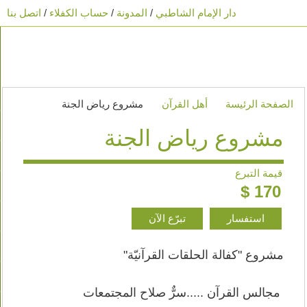
دار الإمام الشاطبي
/
المدونة
/
حساب الكفلاء
/
اتصل بنا
tion
الرئيسية
الصفحة الرئيسة
أهل القرآن
مشروع رياض الجنة
من نحن
مشروع رياض الجنة
أقسامنا
قيمة التبرع
مشاريعنا
$
170
أخبارنا
استفسار
تبرّع الآن
اتصل بنا
مشروع "كفالة الحلقات القرآنيّة"
FAQ
مجالس القرآن
.....سرٌّ صلاح المجتمعات