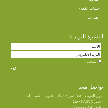
حساب الكفلاء
اتصل بنا
النشرة البريدية
انسحب
تواصل معنا
دوار العربي - خلف سراي لبنان الجنوبي - صيدا - لبنان
سنتر FASCO - ط1
هاتف: 727594-7-961+