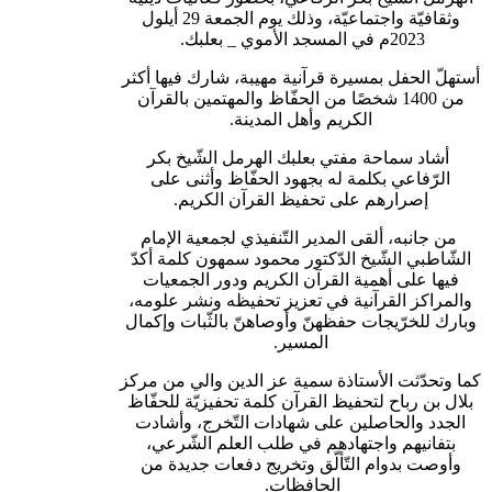
وثقافيّة واجتماعيّة، وذلك يوم الجمعة 29 أيلول
2023م في المسجد الأموي _ بعلبك.
أستهلّ الحفل بمسيرة قرآنية مهيبة، شارك فيها أكثر
من 1400 شخصًا من الحفّاظ والمهتمين بالقرآن
الكريم وأهل المدينة.
أشاد سماحة مفتي بعلبك الهرمل الشّيخ بكر
الرّفاعي بكلمة له بجهود الحفّاظ وأثنى على
إصرارهم على تحفيظ القرآن الكريم.
من جانبه، ألقى المدير التّنفيذي لجمعية الإمام
الشّاطبي الشّيخ الدّكتور محمود سمهون كلمة أكدّ
فيها على أهمية القرآن الكريم ودور الجمعيات
والمراكز القرآنية في تعزيز تحفيظه ونشر علومه،
وبارك للخرّيجات حفظهنّ وأوصاهنّ بالثّبات وإكمال
المسير.
كما وتحدّثت الأستاذة سمية عز الدين والي من مركز
بلال بن رباح لتحفيظ القرآن كلمة تحفيزيّة للحفّاظ
الجدد والحاصلين على شهادات التّخرج، وأشادت
بتفانيهم واجتهادهم في طلب العلم الشّرعي،
وأوصت بدوام التّألّق وتخريج دفعات جديدة من
الحافظات.