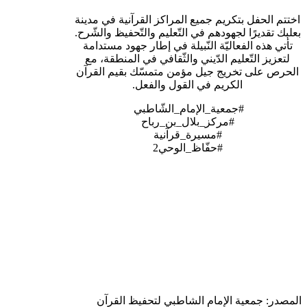
اختتم الحفل بتكريم جميع المراكز القرآنية في مدينة
بعلبك تقديرًا لجهودهم في التّعليم والتّحفيظ والشّرح.
تأتي هذه الفعاليّة النّبيلة في إطار جهود مستدامة
لتعزيز التّعليم الدّيني والثّقافي في المنطقة، مع
الحرص على تخريج جيل مؤمن متمسّك بقيم القرآن
الكريم في القول والفعل.
#جمعية_الإمام_الشّاطبي
#مركز_بلال_بن_رباح
#مسيرة_قرآنية
#حفّاظ_الوحي2
المصدر: جمعية الإمام الشاطبي لتحفيظ القرآن