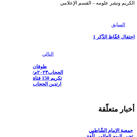
الكريم ونشر علومه – القسم الإعلامي
السابق
احتفال حُفّاظ الذّكر 1
التالي
طوفان
الحجاب٢٠٢٣م/
تكريم 150 فتاة
ارتدين الحجاب
أخبار متعلّقة
جمعية الإمام الشّاطبي
تحيي اليوم العالمي للّغة